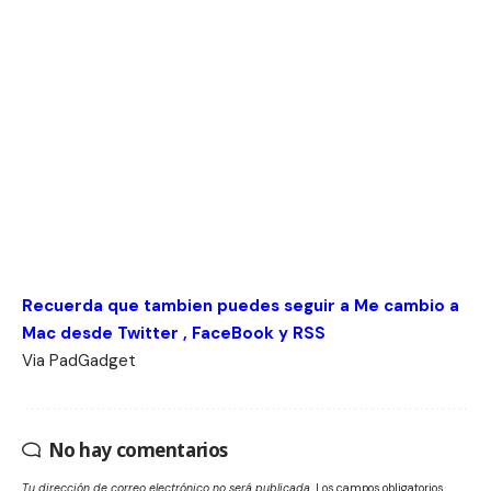
Recuerda que tambien puedes seguir a Me cambio a
Mac desde
Twitter
,
FaceBook
y
RSS
Via
PadGadget
No hay comentarios
Tu dirección de correo electrónico no será publicada.
Los campos obligatorios