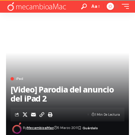
Aa
iPad
[Video] Parodia del anuncio
del iPad 2
1 Min De Lectura
By
MecambioaMac
5 Marzo 2011