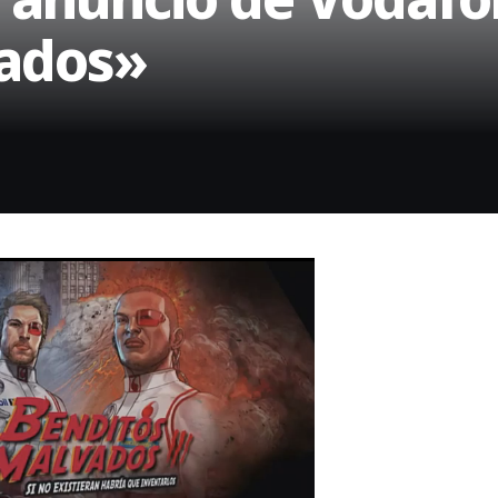
vados»