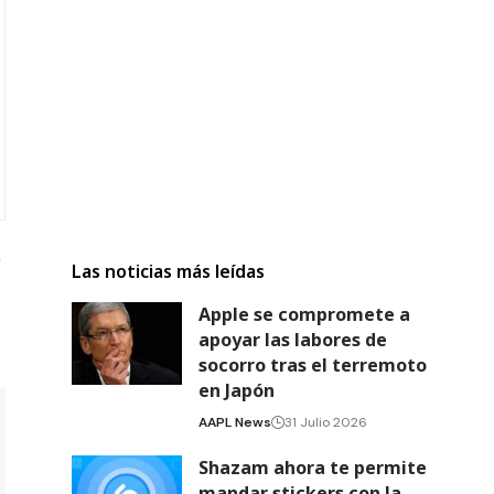
Las noticias más leídas
Apple se compromete a
apoyar las labores de
socorro tras el terremoto
en Japón
AAPL News
31 Julio 2026
Shazam ahora te permite
mandar stickers con la