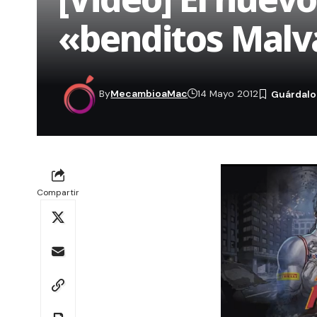
«benditos Mal
By
MecambioaMac
14 Mayo 2012
Compartir