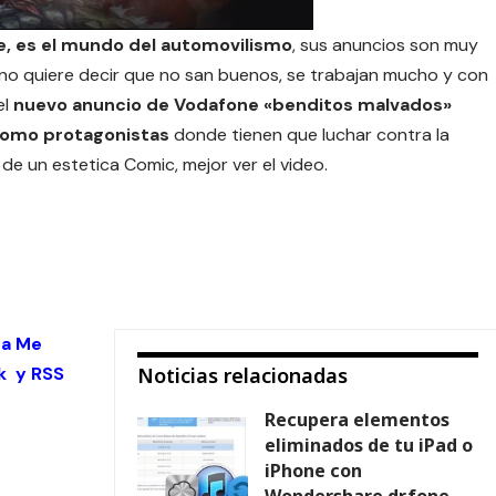
e, es el mundo del automovilismo
, sus anuncios son muy
o no quiere decir que no san buenos, se trabajan mucho y con
el
nuevo anuncio de Vodafone «benditos malvados»
como protagonistas
donde tienen que luchar contra la
de un estetica Comic, mejor ver el video.
 a Me
k
y
RSS
Noticias relacionadas
Recupera elementos
eliminados de tu iPad o
iPhone con