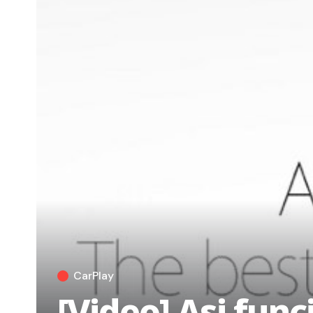
CarPlay
[Video] Asi fun