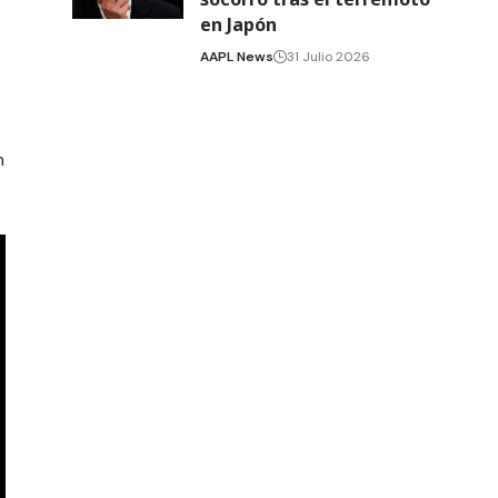
en Japón
AAPL News
31 Julio 2026
n