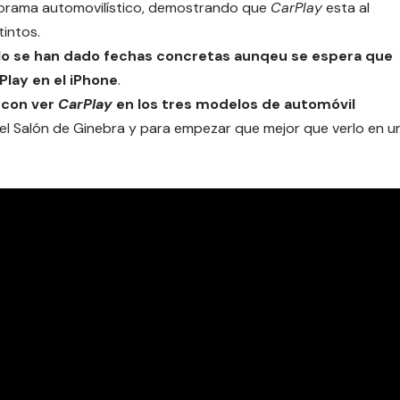
norama automovilístico, demostrando que
CarPlay
esta al
intos.
o se han dado fechas concretas aunqeu se espera que
Play en el iPhone
.
 con ver
CarPlay
en los tres modelos de automóvil
el Salón de Ginebra y para empezar que mejor que verlo en u