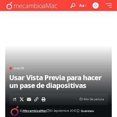
Aa
macOS
Usar Vista Previa para hacer
un pase de diapositivas
1 Min De Lectura
By
MecambioaMac
10 Septiembre 2010