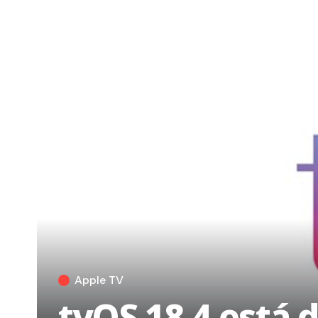
Apple TV
tvOS 18.4 está 