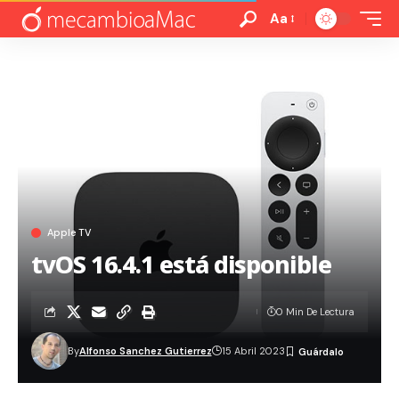
Aa
Apple TV
tvOS 16.4.1 está disponible
0 Min De Lectura
By
Alfonso Sanchez Gutierrez
15 Abril 2023