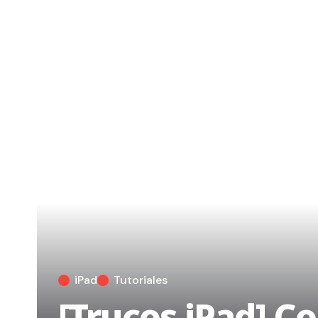
iPad
Tutoriales
[Trucos iPad] C