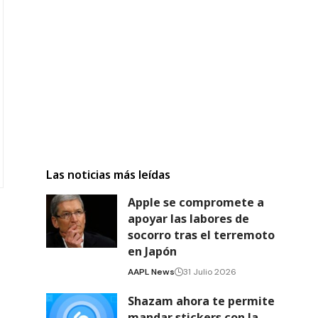
Las noticias más leídas
Apple se compromete a
apoyar las labores de
socorro tras el terremoto
en Japón
AAPL News
31 Julio 2026
Shazam ahora te permite
mandar stickers con la