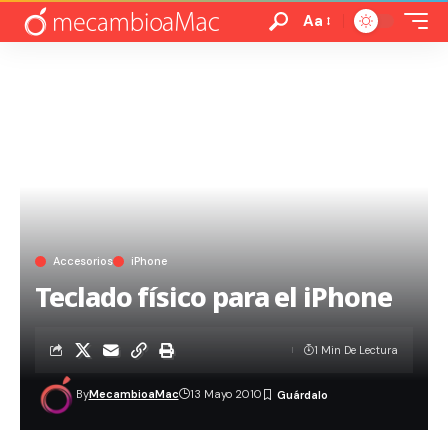
Aa
Accesorios
iPhone
Teclado físico para el iPhone
1 Min De Lectura
By
MecambioaMac
13 Mayo 2010