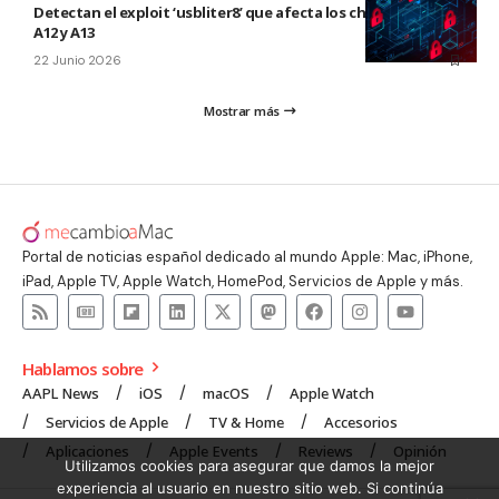
Detectan el exploit ‘usbliter8’ que afecta los chips de Apple
A12 y A13
22 Junio 2026
Mostrar más
Portal de noticias español dedicado al mundo Apple: Mac, iPhone,
iPad, Apple TV, Apple Watch, HomePod, Servicios de Apple y más.
Hablamos sobre
AAPL News
iOS
macOS
Apple Watch
Servicios de Apple
TV & Home
Accesorios
Aplicaciones
Apple Events
Reviews
Opinión
Utilizamos cookies para asegurar que damos la mejor
experiencia al usuario en nuestro sitio web. Si continúa