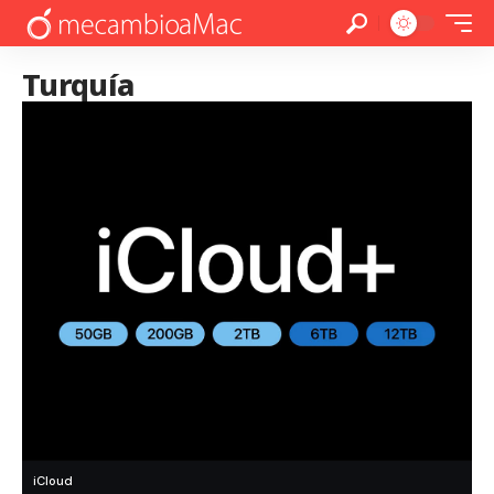
Turquía
iCloud