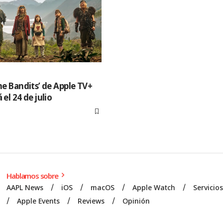
ime Bandits’ de Apple TV+
 el 24 de julio
Hablamos sobre
AAPL News
iOS
macOS
Apple Watch
Servicio
Apple Events
Reviews
Opinión