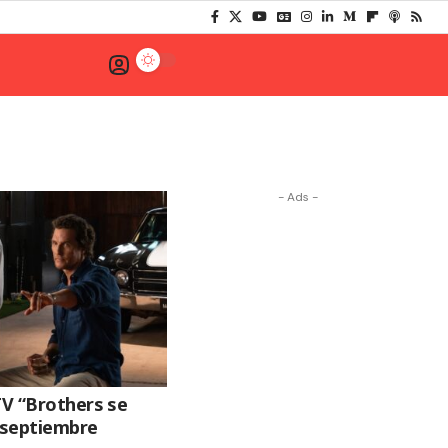
- Ads -
TV “Brothers se
e septiembre