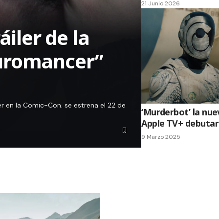
21 Junio 2026
áiler de la
uromancer”
er en la Comic-Con. se estrena el 22 de
‘Murderbot’ la nuev
Apple TV+ debutar
9 Marzo 2025