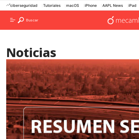
ciberseguridad
Tutoriales
macOS
iPhone
AAPL News
iPad
Buscar
Noticias