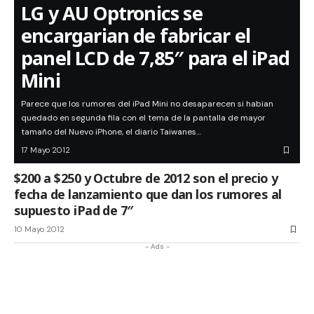
LG y AU Optronics se
encargarian de fabricar el
panel LCD de 7,85″ para el iPad
Mini
Parece que los rumores del iPad Mini no desaparecen si habian
quedado en segunda fila con el tema de la pantalla de mayor
tamaño del Nuevo iPhone, el diario Taiwanes…
17 Mayo 2012
$200 a $250 y Octubre de 2012 son el precio y
fecha de lanzamiento que dan los rumores al
supuesto iPad de 7″
10 Mayo 2012
- Ads -