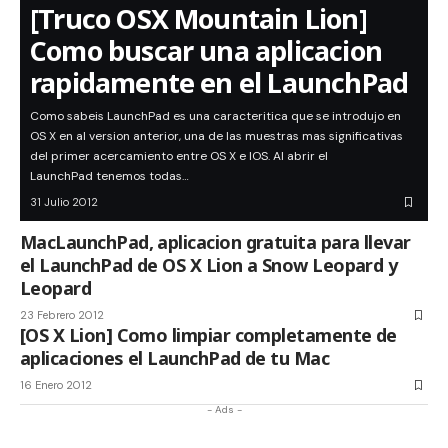
[Truco OSX Mountain Lion]
Como buscar una aplicacion
rapidamente en el LaunchPad
Como sabeis LaunchPad es una caracteritica que se introdujo en
OS X en al version anterior, una de las muestras mas significativas
del primer acercamiento entre OS X e IOS. Al abrir el
LaunchPad tenemos todas…
31 Julio 2012
MacLaunchPad, aplicacion gratuita para llevar
el LaunchPad de OS X Lion a Snow Leopard y
Leopard
23 Febrero 2012
[OS X Lion] Como limpiar completamente de
aplicaciones el LaunchPad de tu Mac
16 Enero 2012
- Ads -