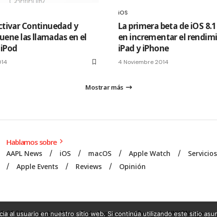
iOS
tivar Continuedad y
La primera beta de iOS 8.1
suene las llamadas en el
en incrementar el rendim
 iPod
iPad y iPhone
014
4 Noviembre 2014
Mostrar más
Hablamos sobre
AAPL News
iOS
macOS
Apple Watch
Servicio
Apple Events
Reviews
Opinión
© 2008 mecambioaMac – Todo Apple y más | Design by
UNXON Agency
.
ia al usuario en nuestro sitio web. Si continúa utilizando este sitio a