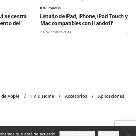
iOS
macOS
.1 se centra
Listado de iPad, iPhone, iPod Touch y
iento del
Mac compatibles con Handoff
2 Noviembre 2014
s de Apple
TV & Home
Accesorios
Aplicaciones
Estoy de acuerdo
Leer más
sumiremos que está de acuerdo.