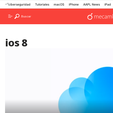
ciberseguridad
Tutoriales
macOS
iPhone
AAPL News
iPad
Buscar
ios 8