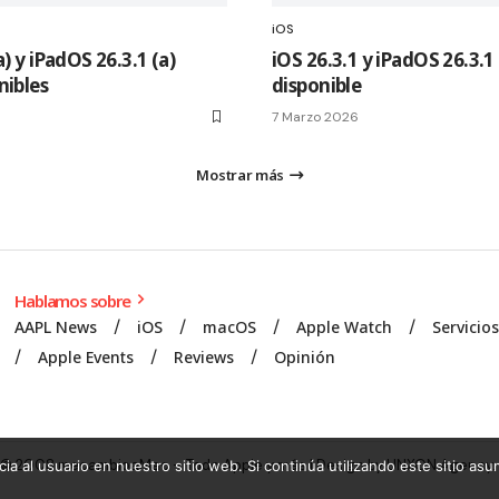
iOS
a) y iPadOS 26.3.1 (a)
iOS 26.3.1 y iPadOS 26.3.1
nibles
disponible
7 Marzo 2026
Mostrar más
Hablamos sobre
AAPL News
iOS
macOS
Apple Watch
Servicio
Apple Events
Reviews
Opinión
© 2008 mecambioaMac – Todo Apple y más | Design by
UNXON Agency
.
ia al usuario en nuestro sitio web. Si continúa utilizando este sitio a