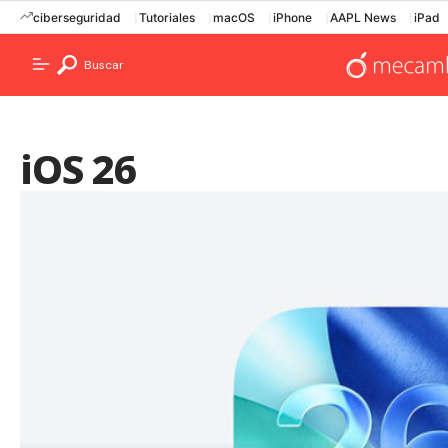
ciberseguridad
Tutoriales
macOS
iPhone
AAPL News
iPad
Buscar
iOS 26