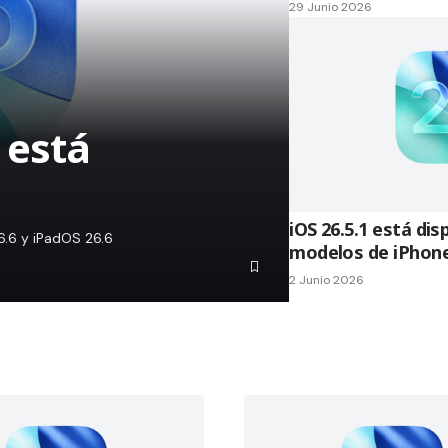
29 Junio 2026
 está
iOS 26.5.1 está dis
26.6 y iPadOS 26.6
modelos de iPhone
2 Junio 2026