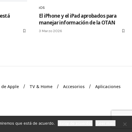
iOS
 está
El iPhone y el iPad aprobados para
manejar información de la OTAN
3 Marzo 2026
s de Apple
TV & Home
Accesorios
Aplicaciones
Estoy de acuerdo
Leer más
sumiremos que está de acuerdo.