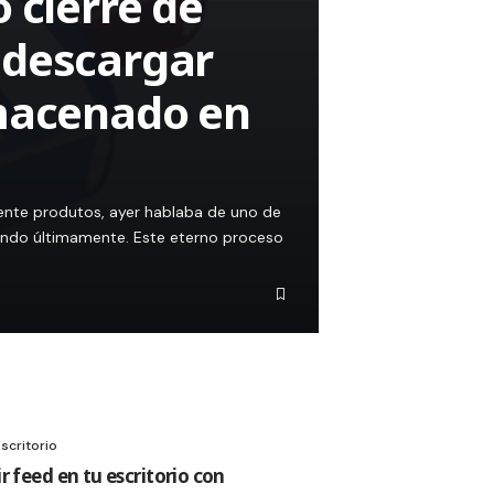
 cierre de
 descargar
lmacenado en
ente produtos, ayer hablaba de uno de
endo últimamente. Este eterno proceso
scritorio
r feed en tu escritorio con