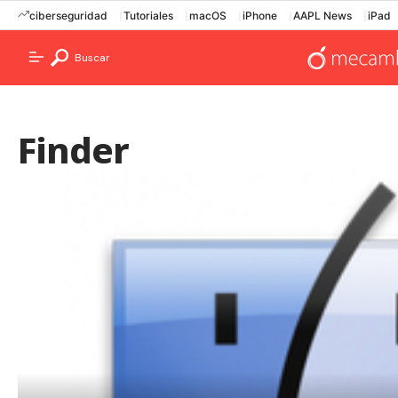
ciberseguridad
Tutoriales
macOS
iPhone
AAPL News
iPad
Buscar
Finder