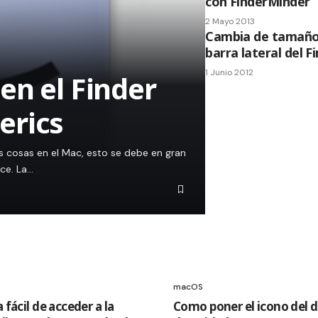
con FinderMinder
2 Mayo 2013
Cambia de tamaño 
barra lateral del F
1 Junio 2012
en el Finder
erics
 cosas en el Mac, esto se debe en gran
ce. La…
macOS
fácil de acceder a la
Como poner el icono del d