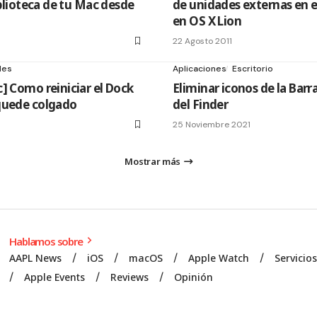
iblioteca de tu Mac desde
de unidades externas en el
en OS X Lion
22 Agosto 2011
les
Aplicaciones
Escritorio
] Como reiniciar el Dock
Eliminar iconos de la Bar
quede colgado
del Finder
25 Noviembre 2021
Mostrar más
Hablamos sobre
AAPL News
iOS
macOS
Apple Watch
Servicio
Apple Events
Reviews
Opinión