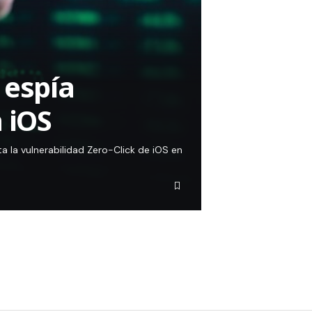
 espía
 iOS
a la vulnerabilidad Zero-Click de iOS en