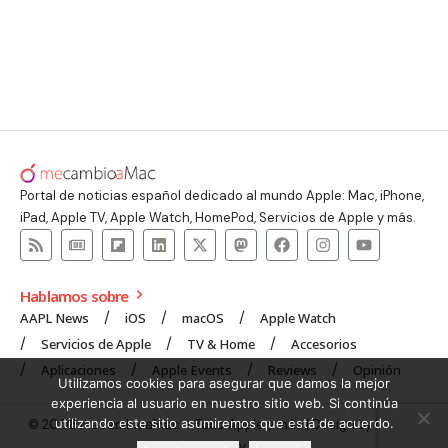
Portal de noticias español dedicado al mundo Apple: Mac, iPhone,
iPad, Apple TV, Apple Watch, HomePod, Servicios de Apple y más.
Hablamos sobre
AAPL News
iOS
macOS
Apple Watch
Servicios de Apple
TV & Home
Accesorios
Aplicaciones
Apple Events
Reviews
Opinión
Utilizamos cookies para asegurar que damos la mejor
experiencia al usuario en nuestro sitio web. Si continúa
utilizando este sitio asumiremos que está de acuerdo.
© 2008 mecambioaMac – Todo Apple y más | Design by
UNXON
Agency
.