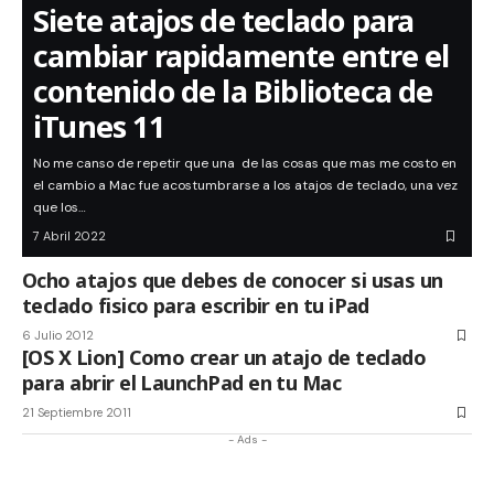
Siete atajos de teclado para
cambiar rapidamente entre el
contenido de la Biblioteca de
iTunes 11
No me canso de repetir que una de las cosas que mas me costo en
el cambio a Mac fue acostumbrarse a los atajos de teclado, una vez
que los…
7 Abril 2022
Ocho atajos que debes de conocer si usas un
teclado fisico para escribir en tu iPad
6 Julio 2012
[OS X Lion] Como crear un atajo de teclado
para abrir el LaunchPad en tu Mac
21 Septiembre 2011
- Ads -