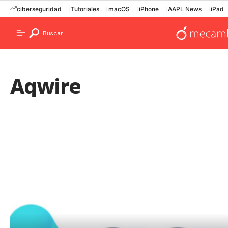
ciberseguridad
Tutoriales
macOS
iPhone
AAPL News
iPad
Buscar
Aqwire