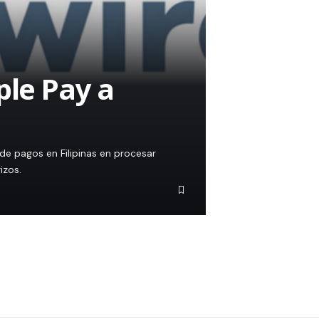
ple Pay a
de pagos en Filipinas en procesar
izos.