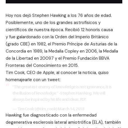
Hoy nos dejó Stephen Hawking a los 76 años de edad.
Posiblemente, uno de los grandes astrofísicos y
científicos de nuestra época. Recibió 12 honoris causa
y fue galardonado con la Orden del Imperio Británico
(grado CBE) en 1982, el Premio Príncipe de Asturias de la
Concordia en 1989, la Medalla Copley en 2006, la Medalla
de la Libertad en 20097​ y el Premio Fundación BBVA
Fronteras del Conocimiento en 2015.
Tim Cook, CEO de Apple, al conocer la noticia, quiso
homenajearle con un tweet:
“The greatest enemy of knowledge is not ignorance, it is
the illusion of knowledge.” -Stephen Hawking. We will
always be inspired by his life and ideas. RIP.
— Tim Cook (@tim_cook)
March 14, 2018
Hawking fue diagnosticado con la enfermedad
degenerativa esclerosis lateral amiotrófica (ELA), también