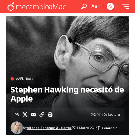
Aa
AAPL News
Stephen Hawking necesitó de
Apple
2 Min De Lectura
By
Alfonso Sanchez Gutierrez
14 Marzo 2018