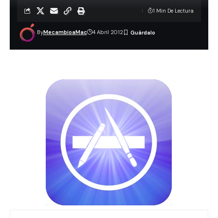
1 Min De Lectura
By
MecambioaMac
4 Abril 2012