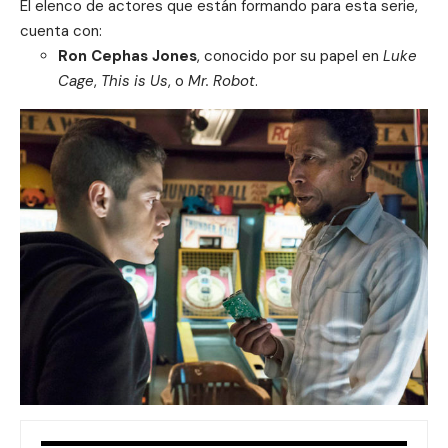
El elenco de actores que están formando para esta serie,
cuenta con:
Ron Cephas Jones
, conocido por su papel en
Luke
Cage
,
This is Us
, o
Mr. Robot
.