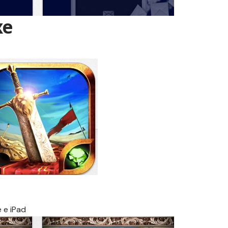
xe
e
e
iPad