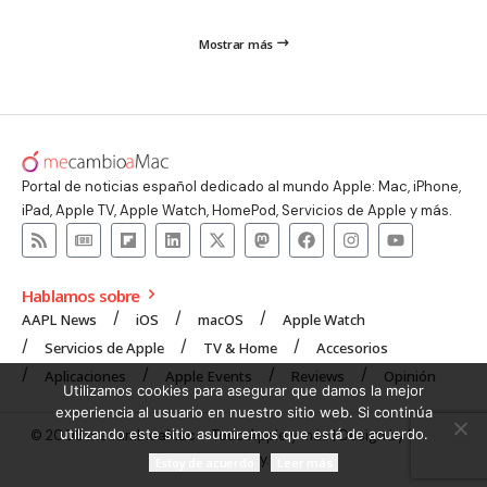
Mostrar más
Portal de noticias español dedicado al mundo Apple: Mac, iPhone,
iPad, Apple TV, Apple Watch, HomePod, Servicios de Apple y más.
Hablamos sobre
AAPL News
iOS
macOS
Apple Watch
Servicios de Apple
TV & Home
Accesorios
Aplicaciones
Apple Events
Reviews
Opinión
Utilizamos cookies para asegurar que damos la mejor
experiencia al usuario en nuestro sitio web. Si continúa
utilizando este sitio asumiremos que está de acuerdo.
© 2008 mecambioaMac – Todo Apple y más | Design by
UNXON
Agency
.
Estoy de acuerdo
Leer más