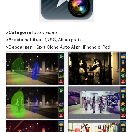
>Categoria
foto y video
>Precio habitual
1,79€, Ahora gratis
>Descargar
Split Clone Auto Align
iPhone
e
iPad