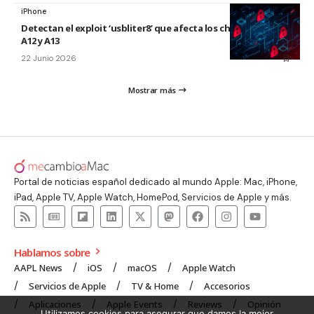
iPhone
Detectan el exploit ‘usbliter8’ que afecta los chips de Apple
A12 y A13
22 Junio 2026
Mostrar más
Portal de noticias español dedicado al mundo Apple: Mac, iPhone,
iPad, Apple TV, Apple Watch, HomePod, Servicios de Apple y más.
Hablamos sobre
AAPL News
iOS
macOS
Apple Watch
Servicios de Apple
TV & Home
Accesorios
Aplicaciones
Apple Events
Reviews
Opinión
Utilizamos cookies para asegurar que damos la mejor