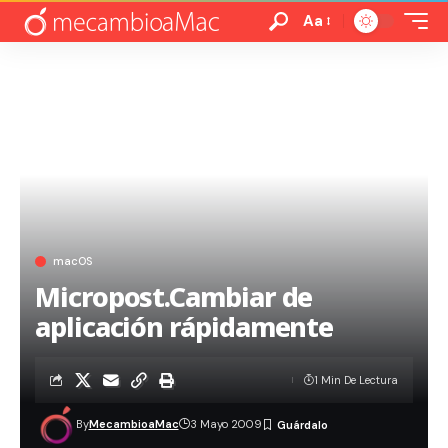
Aa
macOS
Micropost.Cambiar de
aplicación rápidamente
1 Min De Lectura
By
MecambioaMac
3 Mayo 2009