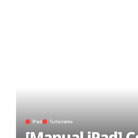
iPad
Tutoriales
[Manual iPad] C