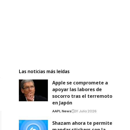
Las noticias más leídas
Apple se compromete a
apoyar las labores de
socorro tras el terremoto
en Japón
AAPL News
31 Julio 2026
Shazam ahora te permite
mandar stickers con la