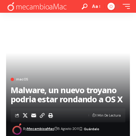
Aa
macOS
Malware, un nuevo troyano
podria estar rondando a OS X
1 Min De Lectura
By
MecambioaMac
5 Agosto 2011