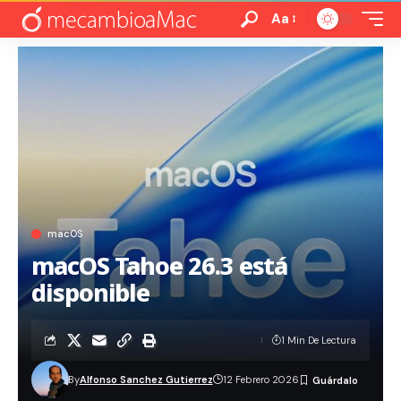
Aa
macOS
macOS Tahoe 26.3 está
disponible
1 Min De Lectura
By
Alfonso Sanchez Gutierrez
12 Febrero 2026