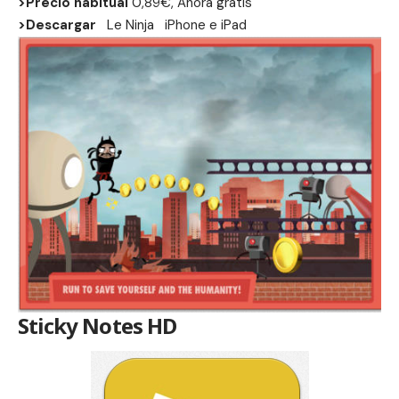
>Precio habitual
0,89€, Ahora gratis
>Descargar
Le Ninja
iPhone
e
iPad
Sticky Notes HD