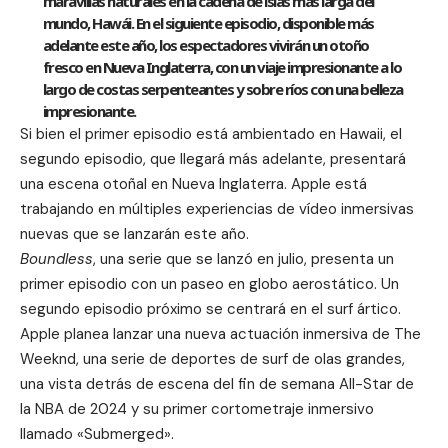
maravillas naturales en la cadena de islas más larga del
mundo, Hawái. En el siguiente episodio, disponible más
adelante este año, los espectadores vivirán un otoño
fresco en Nueva Inglaterra, con un viaje impresionante a lo
largo de costas serpenteantes y sobre ríos con una belleza
impresionante.
Si bien el primer episodio está ambientado en Hawaii, el
segundo episodio, que llegará más adelante, presentará
una escena otoñal en Nueva Inglaterra. Apple está
trabajando en múltiples experiencias de vídeo inmersivas
nuevas que se lanzarán este año.
Boundless
, una serie que se lanzó en julio, presenta un
primer episodio con un paseo en globo aerostático. Un
segundo episodio próximo se centrará en el surf ártico.
Apple planea lanzar una nueva actuación inmersiva de The
Weeknd, una serie de deportes de surf de olas grandes,
una vista detrás de escena del fin de semana All-Star de
la NBA de 2024 y su primer cortometraje inmersivo
llamado «Submerged».