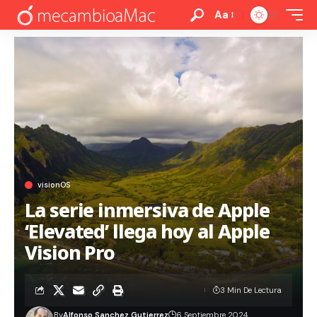
Aa
visionOS
La serie inmersiva de Apple
‘Elevated’ llega hoy al Apple
Vision Pro
3 Min De Lectura
By
Alfonso Sanchez Gutierrez
6 Septiembre 2024