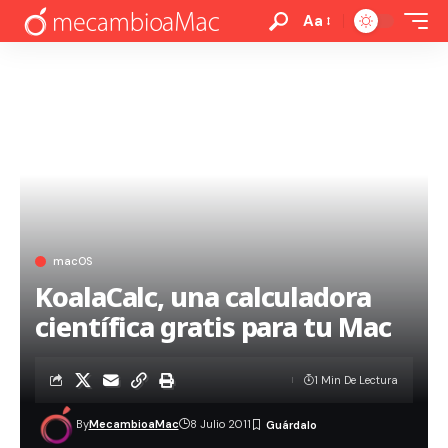
Aa
macOS
KoalaCalc, una calculadora
científica gratis para tu Mac
1 Min De Lectura
By
MecambioaMac
8 Julio 2011