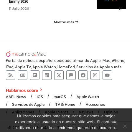
Emmy 2026
11 Julio 2026
Mostrar más
Portal de noticias español dedicado al mundo Apple: Mac, iPhone,
iPad, Apple TV, Apple Watch, HomePod, Servicios de Apple y más.
Hablamos sobre
AAPL News
iOS
macOS
Apple Watch
Servicios de Apple
TV & Home
Accesorios
Aplicaciones
Apple Events
Reviews
Opinión
Utilizamos cookies para asegurar que damos la mejor
experiencia al usuario en nuestro sitio web. Si continúa
utilizando este sitio asumiremos que está de acuerdo.
© 2008 mecambioaMac – Todo Apple y más | Design by
UNXON