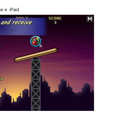
ne
e
iPad