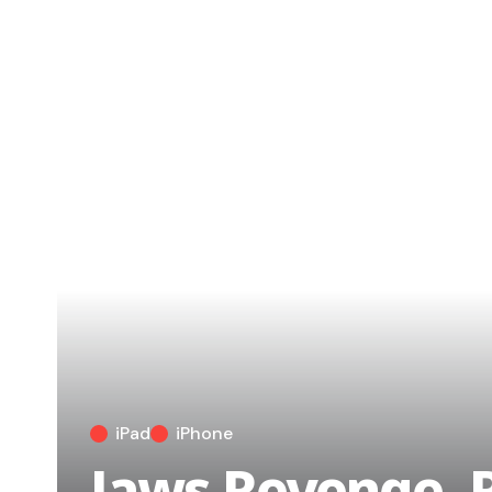
iPad
iPhone
Jaws Revenge, R