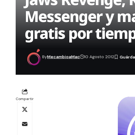
Messenger y mas
gratis por tiem
By
MecambioaMac
10 Agosto 2012
Compartir