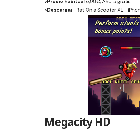
>Precio habitual
o,99€, Ahora gratis
>Descargar
Rat On a Scooter XL
iPho
Megacity HD