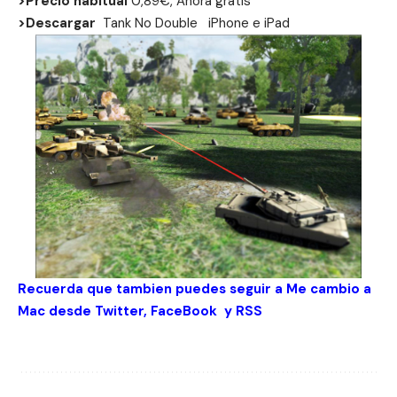
>Precio habitual
0,89€, Ahora gratis
>Descargar
Tank No Double
iPhone
e
iPad
Recuerda que tambien puedes seguir a Me cambio a
Mac desde
Twitter
,
FaceBook
y
RSS