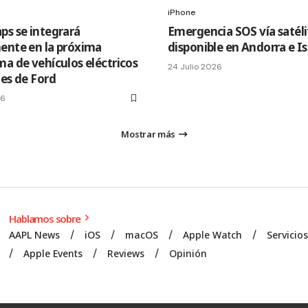
iPhone
ps se integrará
Emergencia SOS vía satéli
ente en la próxima
disponible en Andorra e I
ma de vehículos eléctricos
24 Julio 2026
les de Ford
26
Mostrar más
Hablamos sobre
AAPL News
iOS
macOS
Apple Watch
Servicio
Apple Events
Reviews
Opinión