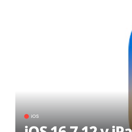
iOS
iOS 16.7.12 y iP