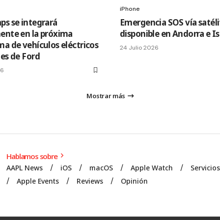
iPhone
ps se integrará
Emergencia SOS vía satéli
ente en la próxima
disponible en Andorra e I
ma de vehículos eléctricos
24 Julio 2026
les de Ford
26
Mostrar más
Hablamos sobre
AAPL News
iOS
macOS
Apple Watch
Servicio
Apple Events
Reviews
Opinión