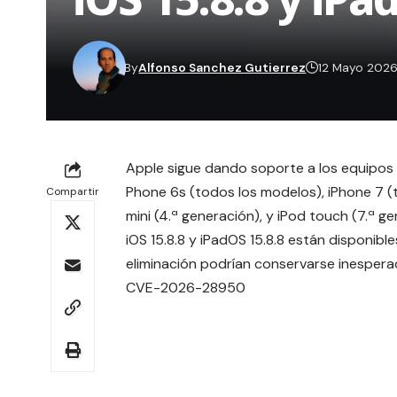
By
Alfonso Sanchez Gutierrez
12 Mayo 202
Apple sigue dando soporte a los equipos 
Phone 6s (todos los modelos), iPhone 7 (to
Compartir
mini (4.ª generación), y iPod touch (7.ª ge
iOS 15.8.8 y iPadOS 15.8.8 están disponibl
eliminación podrían conservarse inespera
CVE-2026-28950