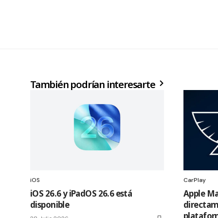
También podrían interesarte
iOS
CarPlay
iOS 26.6 y iPadOS 26.6 está
Apple Ma
disponible
directam
platafor