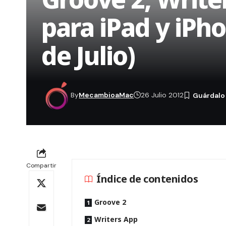
para iPad y iPho
de Julio)
By
MecambioaMac
26 Julio 2012
Compartir
Índice de contenidos
Groove 2
Writers App