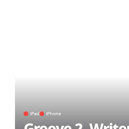
iPad
iPhone
Groove 2, Write