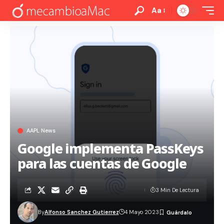
Aa
AAPL News
Google implementa PassKeys
para las cuentas de Google
3 Min De Lectura
By
Alfonso Sanchez Gutierrez
4 Mayo 2023