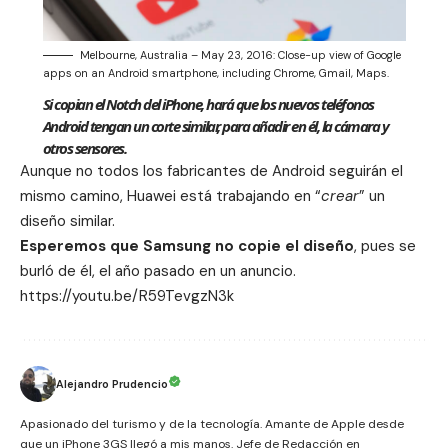
Melbourne, Australia – May 23, 2016: Close-up view of Google
apps on an Android smartphone, including Chrome, Gmail, Maps.
Si copian el Notch del iPhone, hará que los nuevos teléfonos
Android tengan un corte similar, para añadir en él, la cámara y
otros sensores.
Aunque no todos los fabricantes de Android seguirán el
mismo camino,
Huawei
está trabajando en “
crear
” un
diseño similar.
Esperemos que
Samsung
no copie el diseño
, pues se
burló de él, el año pasado en un anuncio.
https://youtu.be/R59TevgzN3k
Alejandro Prudencio
Apasionado del turismo y de la tecnología. Amante de Apple desde
que un iPhone 3GS llegó a mis manos. Jefe de Redacción en