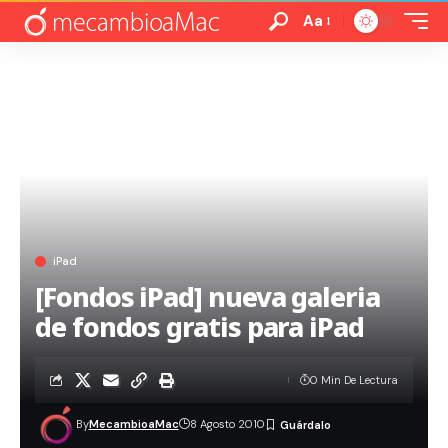
Aa
iPad
[Fondos iPad] nueva galeria
de fondos gratis para iPad
0 Min De Lectura
By
MecambioaMac
8 Agosto 2010