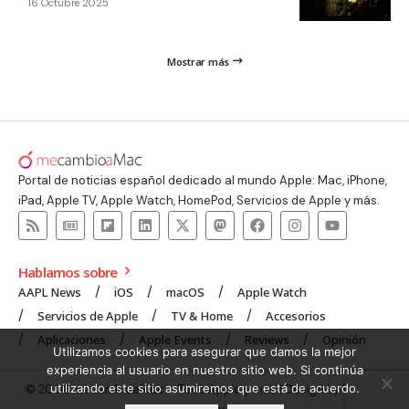
16 Octubre 2025
Mostrar más
Portal de noticias español dedicado al mundo Apple: Mac, iPhone,
iPad, Apple TV, Apple Watch, HomePod, Servicios de Apple y más.
Hablamos sobre
AAPL News
iOS
macOS
Apple Watch
Servicios de Apple
TV & Home
Accesorios
Aplicaciones
Apple Events
Reviews
Opinión
Utilizamos cookies para asegurar que damos la mejor
experiencia al usuario en nuestro sitio web. Si continúa
utilizando este sitio asumiremos que está de acuerdo.
© 2008 mecambioaMac – Todo Apple y más | Design by
UNXON