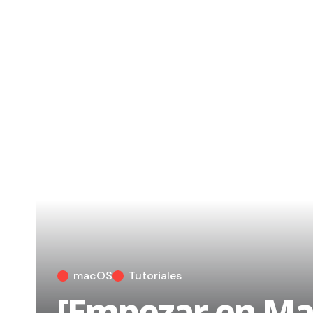
macOS
Tutoriales
[Empezar en Mac