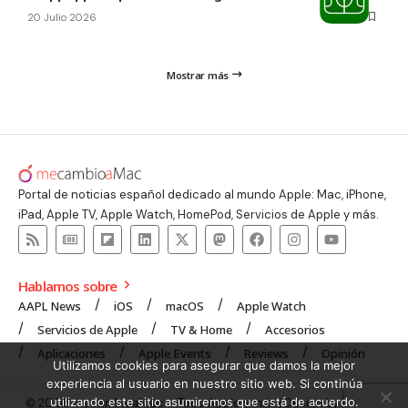
20 Julio 2026
Mostrar más
Portal de noticias español dedicado al mundo Apple: Mac, iPhone,
iPad, Apple TV, Apple Watch, HomePod, Servicios de Apple y más.
Hablamos sobre
AAPL News
iOS
macOS
Apple Watch
Servicios de Apple
TV & Home
Accesorios
Aplicaciones
Apple Events
Reviews
Opinión
Utilizamos cookies para asegurar que damos la mejor
experiencia al usuario en nuestro sitio web. Si continúa
utilizando este sitio asumiremos que está de acuerdo.
© 2008 mecambioaMac – Todo Apple y más | Design by
UNXON