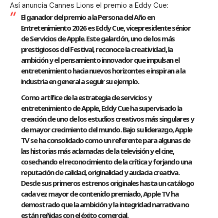
Así anuncia Cannes Lions el premio a Eddy Cue:
El ganador del premio a la Persona del Año en
Entretenimiento 2026 es Eddy Cue, vicepresidente sénior
de Servicios de Apple. Este galardón, uno de los más
prestigiosos del Festival, reconoce la creatividad, la
ambición y el pensamiento innovador que impulsan el
entretenimiento hacia nuevos horizontes e inspiran a la
industria en general a seguir su ejemplo.
Como artífice de la estrategia de servicios y
entretenimiento de Apple, Eddy Cue ha supervisado la
creación de uno de los estudios creativos más singulares y
de mayor crecimiento del mundo. Bajo su liderazgo, Apple
TV se ha consolidado como un referente para algunas de
las historias más aclamadas de la televisión y el cine,
cosechando el reconocimiento de la crítica y forjando una
reputación de calidad, originalidad y audacia creativa.
Desde sus primeros estrenos originales hasta un catálogo
cada vez mayor de contenido premiado, Apple TV ha
demostrado que la ambición y la integridad narrativa no
están reñidas con el éxito comercial.