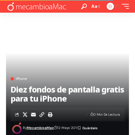
Aa
iPhone
Diez fondos de pantalla gratis
para tu iPhone
0 Min De Lectura
By
MecambioaMac
12 Mayo 2011