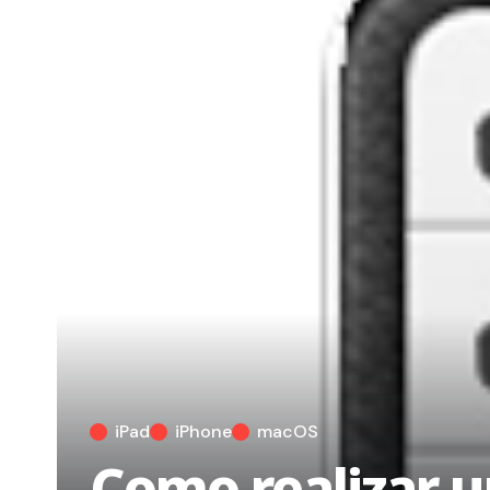
iPad
iPhone
macOS
Como realizar u