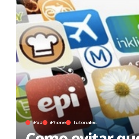
iPad
iPhone
Tutoriales
Como evitar que